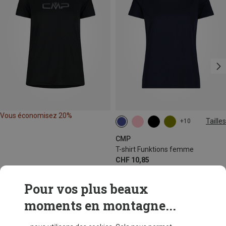
Vous économisez 20%
Tailles
+10
CMP
T-shirt Funktions femme
CHF 10,85
Pour vos plus beaux
moments en montagne...