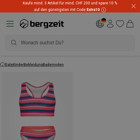
Kaufe mind. 3 Artikel für mind. CHF 200 und spare 10 %
auf den günstigsten mit Code
Extra10
Sale
Kinder
Bekleidung
Bademoden