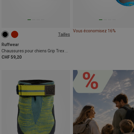
Vous économisez 16%
Tailles
57MM
38MM
70MM
83MM
76MM
Ruffwear
Chaussures pour chiens Grip Trex 1 Paar
CHF 59,20