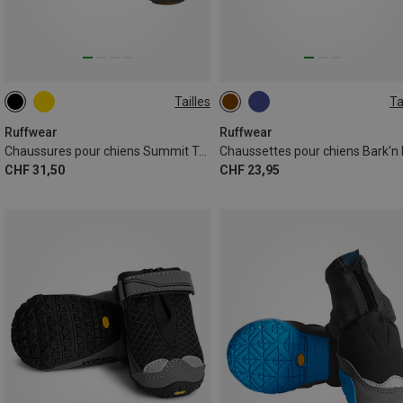
Tailles
Ta
83MM
76MM
51MM
76-83MM
51-57MM
57MM
38MM
38-44MM
Ruffwear
Ruffwear
Chaussures pour chiens Summit Trex
CHF 31,50
CHF 23,95