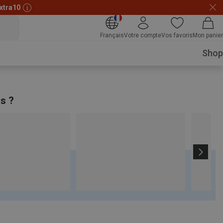
xtra10
Français
Votre compte
Vos favoris
Mon panier
Shop
os ?