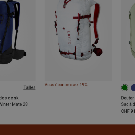
Vous économisez 19%
Tailles
15L
dos de ski
Deuter 
 Winter Mate 28
Sac à d
CHF 91