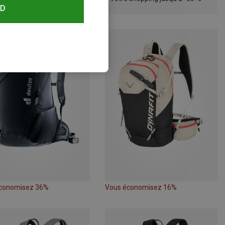
RD
conomisez 36%
Vous économisez 16%