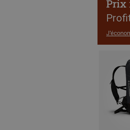
Prix
Profi
J'écono