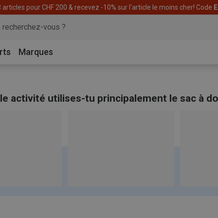
articles pour CHF 200 & recevez -10% sur l'article le moins cher! Code
E
rts
Marques
e activité utilises-tu principalement le sac à d