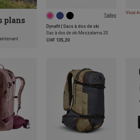
Vous é
Tailles
s plans
20L
Dynafit | Sacs à dos de ski
Sac à dos de ski Mezzalama 20
intenant
CHF 135,20