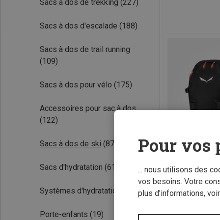
Sacs à dos de trekking
(227)
Sacs à dos d'escalade
(188)
Sacs à dos de trail running
(109)
Sacs à dos pour vélo
(175)
Accessoires pour sac à dos
(122)
Pour vos 
Sacs à dos de ski
(87)
Sacs d'hydratation
(61)
... nous utilisons des c
vos besoins. Votre con
Systèmes d'hydratation
(38)
plus d'informations, voi
Vous économise
Porte-enfants
(19)