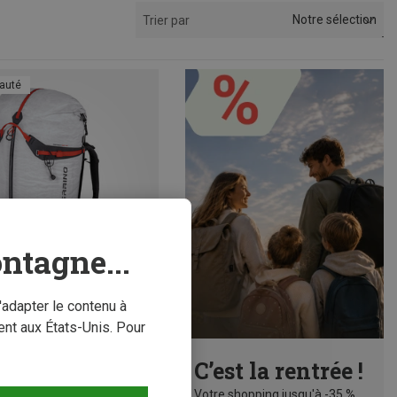
Notre sélection
Trier par
auté
ntagne...
'adapter le contenu à
nt aux États-Unis. Pour
conomisez 29%
C’est la rentrée !
Votre shopping jusqu'à -35 %