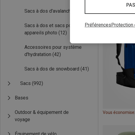
PAS
Sacs à dos d'avalanche
(26)
Préférences
Protection
Sacs à dos et sacs pour
appareils photo
(12)
Accessoires pour système
d'hydratation
(42)
Sacs à dos de snowboard
(41)
Sacs
(992)
Bases
Outdoor & équipement de
Vous économise
voyage
Équipement de vélo