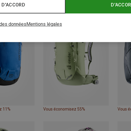
 D'ACCORD
D'ACCO
 des données
Mentions légales
z 11%
Vous économisez 55%
Vous é