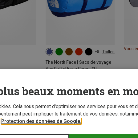
Vous é
Tailles
+5
71L
The North Face | Sacs de voyage
Sac Duffel Base Camp 71 L
CHF 150,40
plus beaux moments en mo
Nouveauté
Nouve
ookies. Cela nous permet d'optimiser nos services pour vous et d
sentement peut impliquer le traitement de vos données, notamme
r
Protection des données de Google.