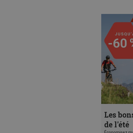
Les bon
de l'été
Économisez ma