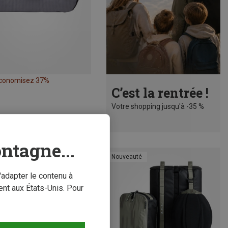
conomisez 37%
C’est la rentrée !
Votre shopping jusqu'à -35 %
ntagne...
auté
Nouveauté
'adapter le contenu à
nt aux États-Unis. Pour