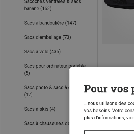
Sacoches ventrales & sacs
banane
(163)
Sacs à bandoulière
(147)
Sacs d'emballage
(73)
Sacs à vélo
(435)
Sacs pour ordinateur portable
(5)
Pour vos 
Sacs photo & sacs à dos photo
Nouveauté
(12)
... nous utilisons des c
Sacs à skis
(4)
vos besoins. Votre con
plus d'informations, voi
Sacs à chaussures de ski
(4)