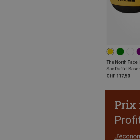
31L
The North Face 
Sac Duffel Base
CHF 117,50
Prix
Profi
J'écono