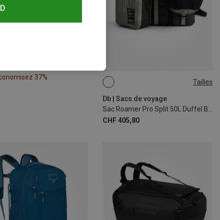
RD
conomisez 37%
Tailles
50L
Db | Sacs de voyage
Sac Roamer Pro Split 50L Duffel Bundle ASSOS
CHF 405,80