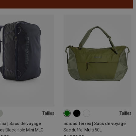
Tailles
Tailles
50L
nia | Sacs de voyage
adidas Terrex | Sacs de voyage
os Black Hole Mini MLC
Sac duffel Multi 50L