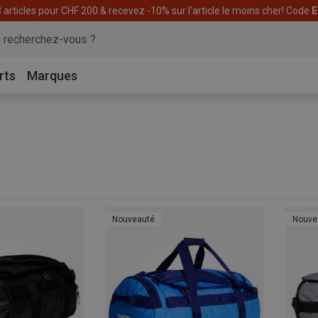
articles pour CHF 200 & recevez -10% sur l'article le moins cher! Code
E
rts
Marques
Nouveauté
Nouve