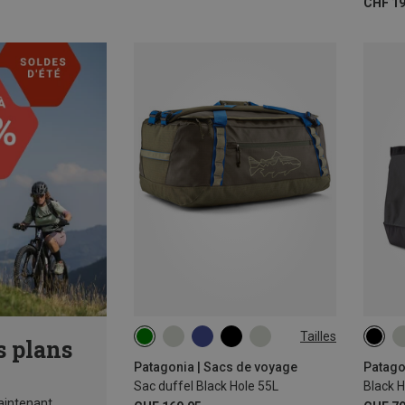
CHF 19
Tailles
s plans
55L
25L
Patagonia | Sacs de voyage
Patago
Sac duffel Black Hole 55L
Black 
intenant