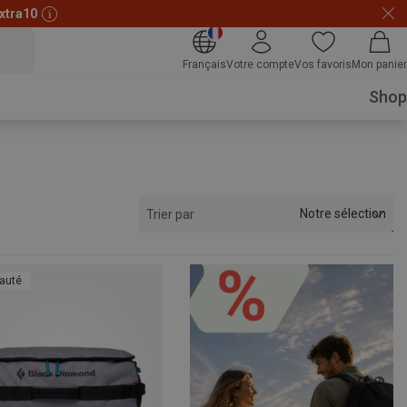
xtra10
Français
Votre compte
Vos favoris
Mon panier
Shop
Notre sélection
Trier par
auté