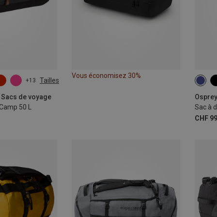
Vous économisez 30%
Tailles
+13
26+6
| Sacs de voyage
Osprey
 Camp 50 L
CHF 99