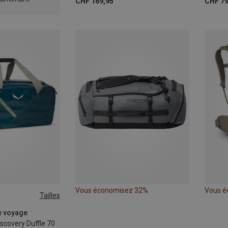
CHF 169,95
CHF 79
Vous économisez 32%
Vous é
Tailles
e voyage
scovery Duffle 70