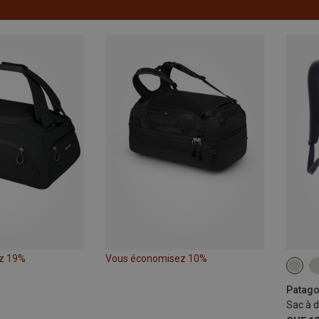
z 19%
Vous économisez 10%
30L
Patago
Sac à d