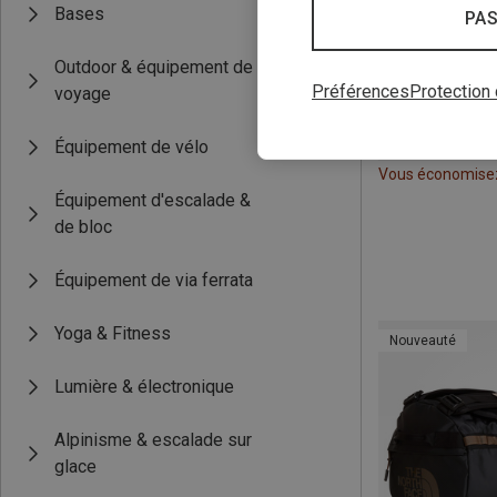
Bases
PAS
Outdoor & équipement de
Préférences
Protection
voyage
Équipement de vélo
Vous économise
Équipement d'escalade &
de bloc
Équipement de via ferrata
Yoga & Fitness
Nouveauté
Lumière & électronique
Alpinisme & escalade sur
glace