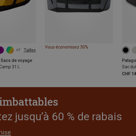
Vous économisez 30%
Tailles
+7
40L
| Sacs de voyage
Patago
 Camp 31 L
Sac duf
CHF 14
 imbattables
tez jusqu’à 60 % de rabais
mise