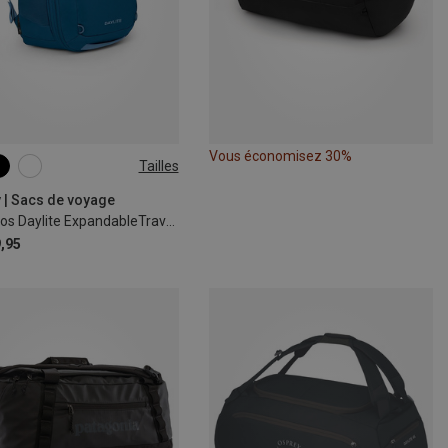
Vous économisez 30%
Tailles
L
 | Sacs de voyage
Sac à dos Daylite ExpandableTravel 26+6
,95