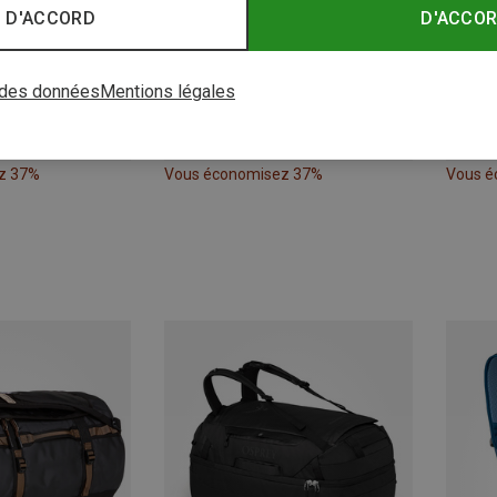
 D'ACCORD
D'ACCO
 des données
Mentions légales
z 37%
Vous économisez 37%
Vous é