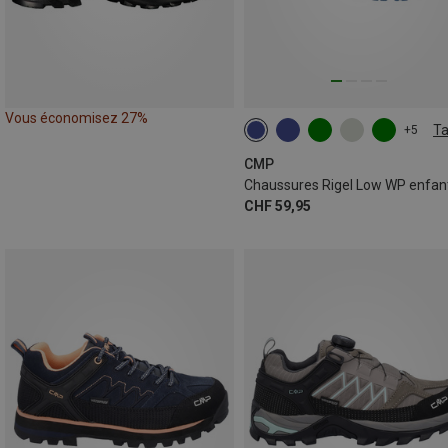
Vous économisez 27%
Ta
+5
38
39
40
41
CMP
Chaussures Rigel Low WP enfan
CHF 59,95