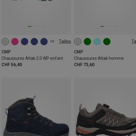
Tailles
Ta
+6
CMP
CMP
Chaussures Altak 2.0 WP enfant
Chaussures Altak homme
CHF 56,40
CHF 73,60