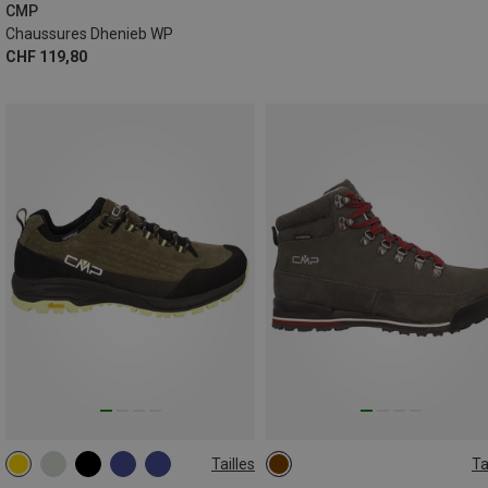
CMP
Chaussures Dhenieb WP
CHF 119,80
Tailles
Ta