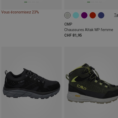
Vous économisez 23%
Ta
CMP
Chaussures Altak WP femme
CHF 81,95