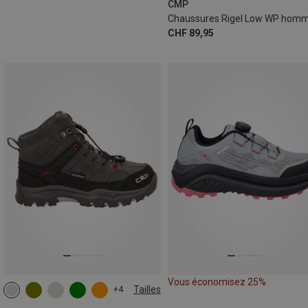
CMP
Chaussures Rigel Low WP hom
CHF 89,95
Vous économisez 25%
Tailles
+4
38
39
40
41