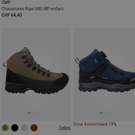
CMP
Chaussures Rigel MID WP enfant
CHF 64,40
Vous économisez 19%
Tailles
41
42
43
46
47