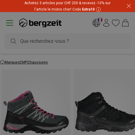
Achetez 3 articles pour CHF 200 & recevez -10% sur
Prix imbattables ! Jusqu'à -60 % pendant les soldes d'été
l'article le moins cher! Code
Extra10
Marques
CMP
Chaussures