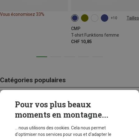
Vous économisez 33%
Tailles
+10
CMP
T-shirt Funktions femme
CHF 10,85
Catégories populaires
Pour vos plus beaux
CRAMPONS
moments en montagne...
... nous utilisons des cookies. Cela nous permet
d'optimiser nos services pour vous et d'adapter le