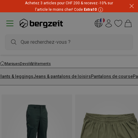
Achetez 3 articles pour CHF 200 & recevez -10% sur
l'article le moins cher! Code
Extra10
Marques
Devold
Vêtements
llants & leggings
Jeans & pantalons de loisirs
Pantalons de course
Pa