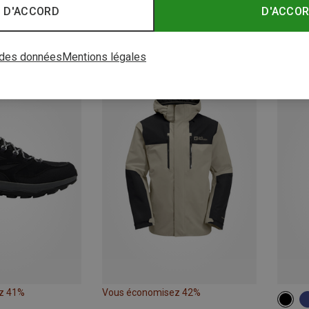
 D'ACCORD
D'ACCO
z 26%
Vous économisez 42%
Vous é
 des données
Mentions légales
z 41%
Vous économisez 42%
S