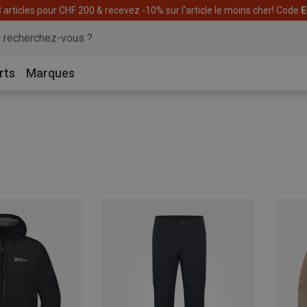
articles pour CHF 200 & recevez -10% sur l'article le moins cher! Code
E
rts
Marques