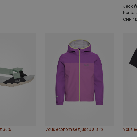
M|S
Pantalo
CHF 10
z 36%
Vous économisez jusqu'à 31%
Vous é