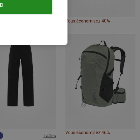
RD
conomisez 30%
Vous économisez 40%
Vous économisez 46%
Tailles
M
L
XL
L|M