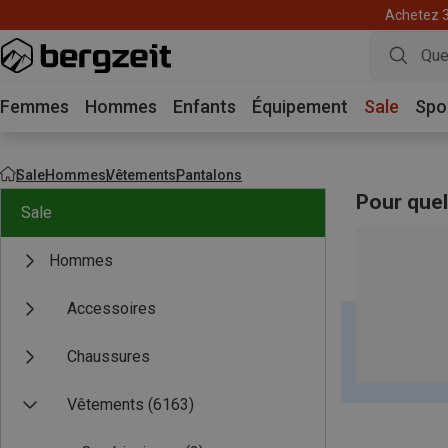
Achetez 3 
Femmes
Hommes
Enfants
Équipement
Sale
Spo
Sale
Hommes
Vêtements
Pantalons
Pour quel
Sale
Hommes
Accessoires
Chaussures
Vêtements
(6163)