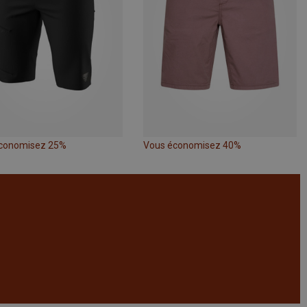
conomisez 25%
Vous économisez 40%