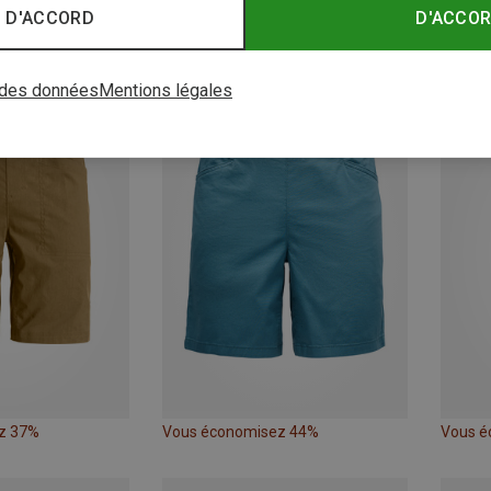
 D'ACCORD
D'ACCO
 des données
Mentions légales
z 37%
Vous économisez 44%
Vous é