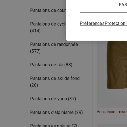
PAS
Pantalons de course
(195)
Préférences
Protection
Pantalons de cyclisme
(414)
Pantalons de randonnée
(577)
Pantalons de ski
(88)
Pantalons de ski de fond
(20)
Pantalons de yoga
(37)
Vous économise
Pantalons d’alpinisme
(29)
Pantalons en polaire
(7)