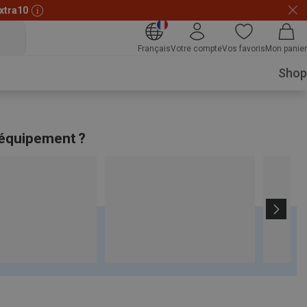
xtra10
Français
Votre compte
Vos favoris
Mon panier
Shop
 équipement ?