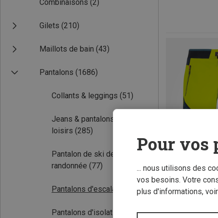
Combinaisons
(2)
Gilets
(210)
Maillots de bain
(43)
Pantalons
(1686)
Collants & leggings
(51)
Jeans & pantalons de
loisirs
(285)
Pour vos 
Pantalon de ski de
randonnée
(77)
... nous utilisons des c
vos besoins. Votre con
Pantalons d'escalade
(277)
plus d'informations, voi
Vous économise
Pantalons d'isolation
(64)