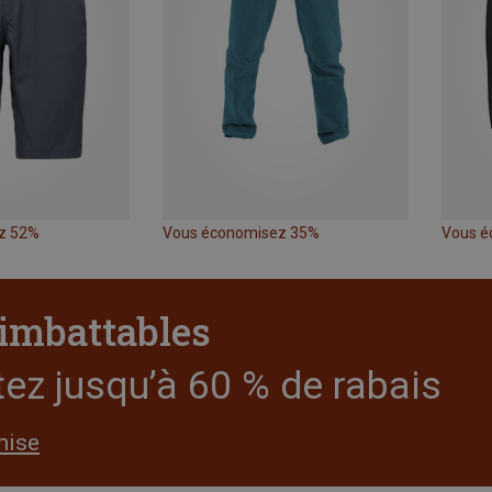
z 52%
Vous économisez 35%
Vous é
 imbattables
tez jusqu’à 60 % de rabais
mise