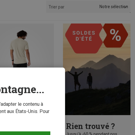
Notre sélection
Trier par
ntagne...
'adapter le contenu à
nt aux États-Unis. Pour
conomisez 31%
Rien trouvé ?
Jusqu'à -60 % pendant nos