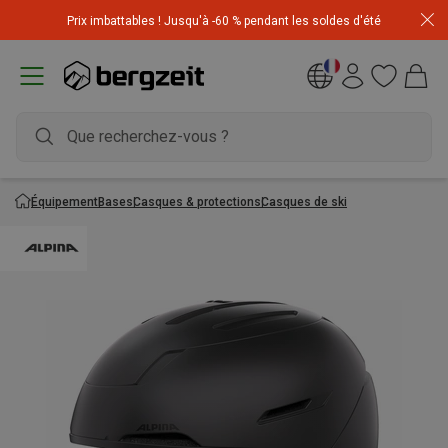
Achetez 3 articles pour CHF 200 & recevez -10% sur
Prix imbattables ! Jusqu'à -60 % pendant les soldes d'été
l'article le moins cher! Code
Extra10
Équipement
Bases
Casques & protections
Casques de ski