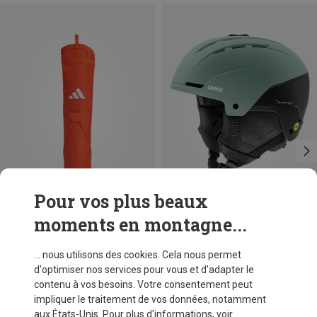
Pour vos plus beaux
moments en montagne...
Vous économisez 28%
Tailles
ONE SIZE
adidas Terrex
... nous utilisons des cookies. Cela nous permet
Xperior TRL Quiver
d'optimiser nos services pour vous et d'adapter le
CHF 32,20
contenu à vos besoins. Votre consentement peut
impliquer le traitement de vos données, notamment
aux États-Unis. Pour plus d'informations, voir