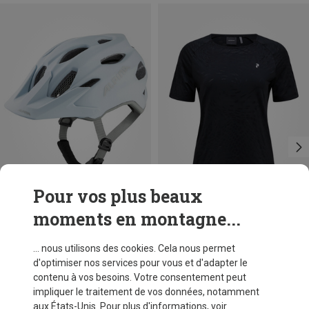
Pour vos plus beaux
moments en montagne...
Tailles
Tailles
+2
51-56CM
XS
S
M
L
Alpina
Peak Performance
... nous utilisons des cookies. Cela nous permet
Casque de vélo Carapax JR.
T-shirt Discover femme
d'optimiser nos services pour vous et d'adapter le
CHF 74,95
CHF 69,95
contenu à vos besoins. Votre consentement peut
impliquer le traitement de vos données, notamment
aux États-Unis. Pour plus d'informations, voir