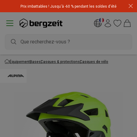
Achetez 3 articles pour CHF 200 & recevez -10% sur
Prix imbattables ! Jusqu'à -60 % pendant les soldes d'été
l'article le moins cher! Code
Extra10
Équipement
Bases
Casques & protections
Casques de vélo