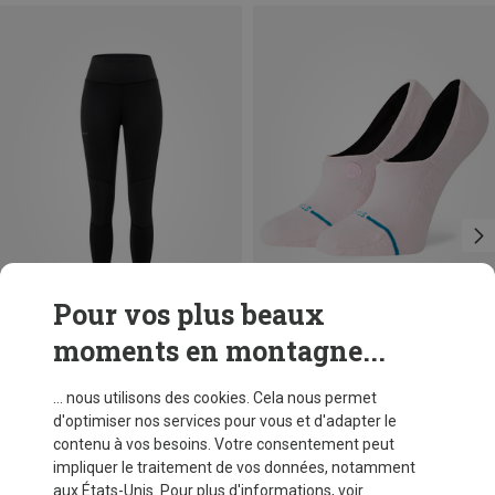
Pour vos plus beaux
moments en montagne...
Vous économisez 48%
Tailles
35|36|37
38|39|40|41|42
Stance
... nous utilisons des cookies. Cela nous permet
Chaussettes Icon No Show femme
d'optimiser nos services pour vous et d'adapter le
CHF 11,20
contenu à vos besoins. Votre consentement peut
impliquer le traitement de vos données, notamment
aux États-Unis. Pour plus d'informations, voir