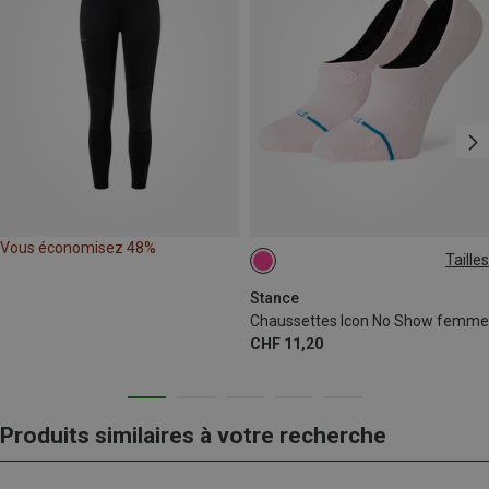
Vous économisez 48%
Tailles
35|36|37
38|39|40|41|42
Stance
Chaussettes Icon No Show femme
CHF 11,20
Produits similaires à votre recherche