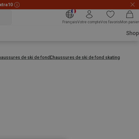
xtra10
Français
Votre compte
Vos favoris
Mon panier
Shop
haussures de ski de fond
Chaussures de ski de fond skating