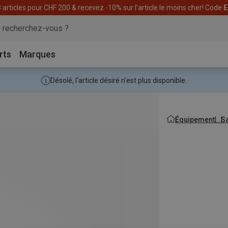
articles pour CHF 200 & recevez -10% sur l'article le moins cher! Code
E
rts
Marques
Désolé, l'article désiré n'est plus disponible.
Équipement
S