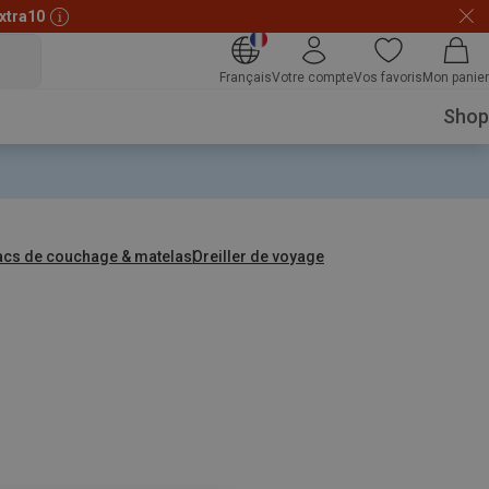
xtra10
Français
Votre compte
Vos favoris
Mon panier
Shop
acs de couchage & matelas
Oreiller de voyage