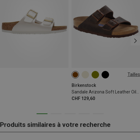
Tailles
36
37
38
39
40
41
Birkenstock
Sandale Arizona Soft Leather Oiled
CHF 129,60
Produits similaires à votre recherche