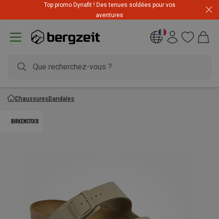
Top promo Dynafit ! Des tenues soldées pour vos
Prix imbattables ! Jusqu'à -60 % pendant les soldes d'été
aventures
Chaussures
Sandales