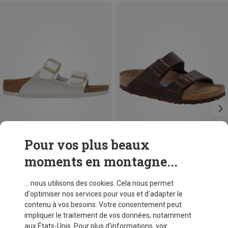
Pour vos plus beaux
moments en montagne...
Tailles
36
37
38
39
40
41
Birkenstock
... nous utilisons des cookies. Cela nous permet
Sandale Arizona Soft Leather Oiled
d'optimiser nos services pour vous et d'adapter le
CHF 129,60
contenu à vos besoins. Votre consentement peut
impliquer le traitement de vos données, notamment
aux États-Unis. Pour plus d'informations, voir