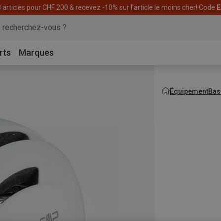
articles pour CHF 200 & recevez -10% sur l'article le moins cher! Code
E
rts
Marques
Équipement
Bas