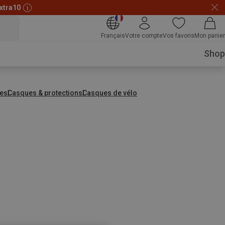
xtra10
Français
Votre compte
Vos favoris
Mon panier
Shop
es
Casques & protections
Casques de vélo