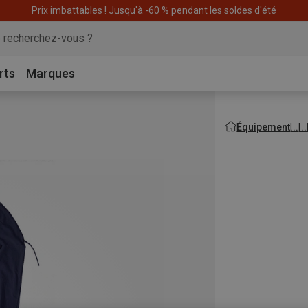
articles pour CHF 200 & recevez -10% sur l'article le moins cher! Code
E
rts
Marques
Équipement