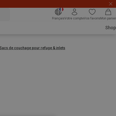
xtra10
Français
Votre compte
Vos favoris
Mon panier
Shop
Sacs de couchage pour refuge & inlets