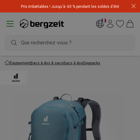
Achetez 3 articles pour CHF 200 & recevez -10% sur
Prix imbattables ! Jusqu'à -60 % pendant les soldes d'été
l'article le moins cher! Code
Extra10
Équipement
Sacs à dos & sacs
Sacs à dos
Daypacks