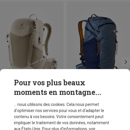
Pour vos plus beaux
moments en montagne...
Vous économisez 16%
Tailles
30L | L-XL
30L | S-M
The North Face
... nous utilisons des cookies. Cela nous permet
Sac à dos Trail Lite Speed 30
d'optimiser nos services pour vous et d'adapter le
CHF 129,60
contenu à vos besoins. Votre consentement peut
impliquer le traitement de vos données, notamment
aux États-Unis. Pour plus d'informations, voir