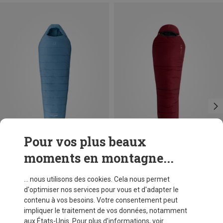
Pour vos plus beaux
moments en montagne...
Vous économisez 32%
Tailles
MAX. 195CM
MAX. 180CM | LEFT
Exped
... nous utilisons des cookies. Cela nous permet
Sac de couchage Deepsleep -5C 20F
MAX. 180CM | LEFT
d'optimiser nos services pour vous et d'adapter le
CHF 129,30
contenu à vos besoins. Votre consentement peut
MAX. 195CM | LEFT
impliquer le traitement de vos données, notamment
aux États-Unis. Pour plus d'informations, voir