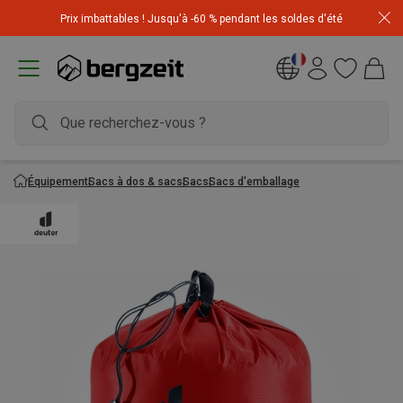
Achetez 3 articles pour CHF 200 & recevez -10% sur
Prix imbattables ! Jusqu'à -60 % pendant les soldes d'été
l'article le moins cher! Code
Extra10
Équipement
Sacs à dos & sacs
Sacs
Sacs d'emballage