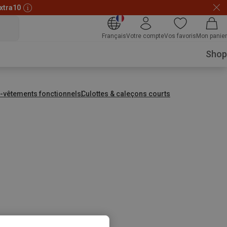
xtra10
Français
Votre compte
Vos favoris
Mon panier
Shop
-vêtements fonctionnels
Culottes & caleçons courts