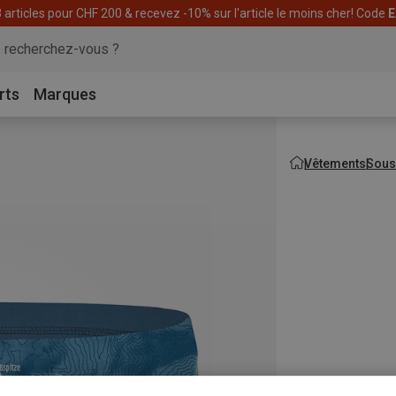
articles pour CHF 200 & recevez -10% sur l'article le moins cher! Code
E
rts
Marques
Vêtements
Sous