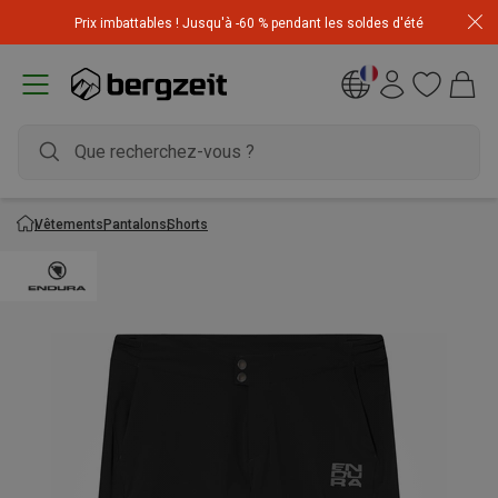
Achetez 3 articles pour CHF 200 & recevez -10% sur
Prix imbattables ! Jusqu'à -60 % pendant les soldes d'été
l'article le moins cher! Code
Extra10
Vêtements
Pantalons
Shorts