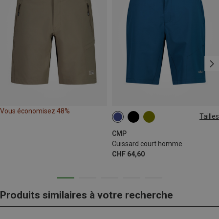
Vous économisez 48%
Tailles
M
XL
XXL
3XL
4XL
CMP
Cuissard court homme
CHF 64,60
Produits similaires à votre recherche