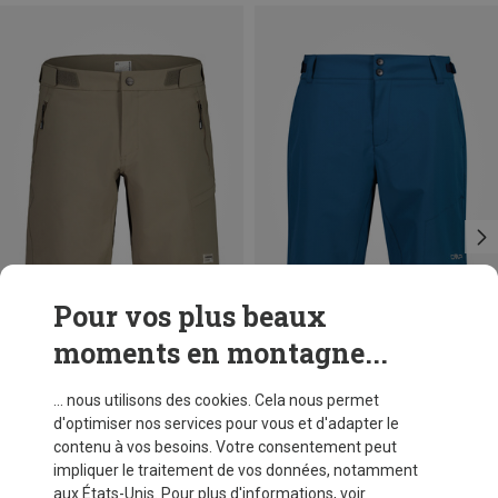
Pour vos plus beaux
moments en montagne...
Vous économisez 48%
Tailles
M
XL
XXL
3XL
4XL
CMP
... nous utilisons des cookies. Cela nous permet
Cuissard court homme
d'optimiser nos services pour vous et d'adapter le
CHF 64,60
contenu à vos besoins. Votre consentement peut
impliquer le traitement de vos données, notamment
aux États-Unis. Pour plus d'informations, voir