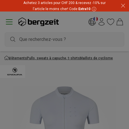
Achetez 3 articles pour CHF 200 & recevez -10% sur
l'article le moins cher! Code
Extra10
Vêtements
Pulls, sweats à capuche, t-shirts
Maillots de cyclisme