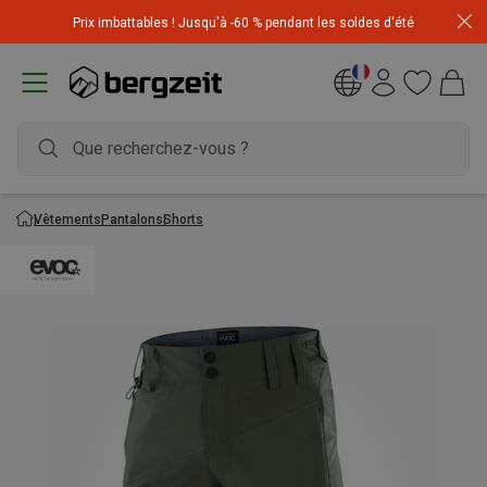
Achetez 3 articles pour CHF 200 & recevez -10% sur
Prix imbattables ! Jusqu'à -60 % pendant les soldes d'été
l'article le moins cher! Code
Extra10
Vêtements
Pantalons
Shorts