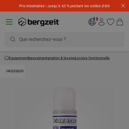
Achetez 3 articles pour CHF 200 & recevez -10% sur
Prix imbattables ! Jusqu'à -60 % pendant les soldes d'été
l'article le moins cher! Code
Extra10
Équipement
Bases
Imprégnation & lessive
Lessive fonctionnelle