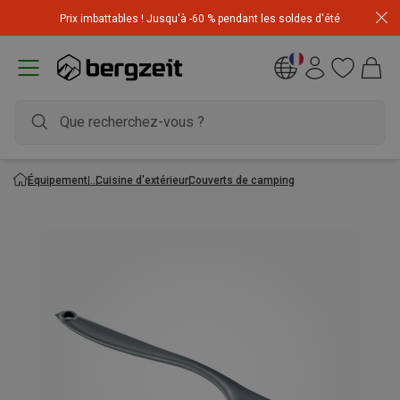
Achetez 3 articles pour CHF 200 & recevez -10% sur
Prix imbattables ! Jusqu'à -60 % pendant les soldes d'été
l'article le moins cher! Code
Extra10
Équipement
Cuisine d'extérieur
Couverts de camping