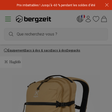
Achetez 3 articles pour CHF 200 & recevez -10% sur
Prix imbattables ! Jusqu'à -60 % pendant les soldes d'été
l'article le moins cher! Code
Extra10
Équipement
Sacs à dos & sacs
Sacs à dos
Daypacks