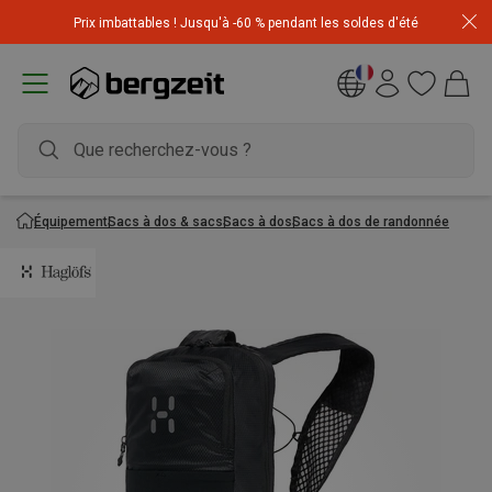
Achetez 3 articles pour CHF 200 & recevez -10% sur
Prix imbattables ! Jusqu'à -60 % pendant les soldes d'été
l'article le moins cher! Code
Extra10
Équipement
Sacs à dos & sacs
Sacs à dos
Sacs à dos de randonnée