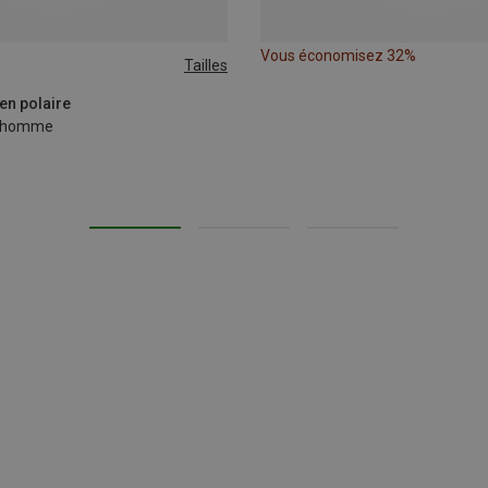
Vous économisez 32%
Tailles
XL
XXL
 en polaire
id homme