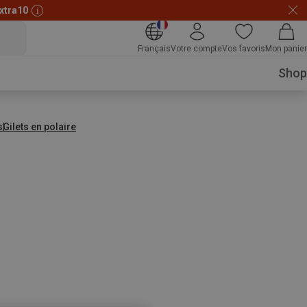
xtra10
Français
Votre compte
Vos favoris
Mon panier
Shop
s
Gilets en polaire