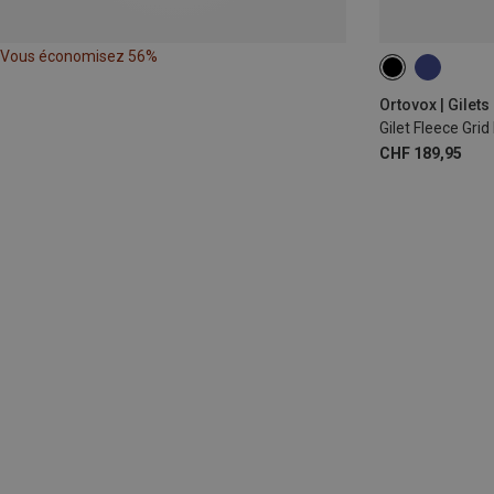
Vous économisez 56%
S
M
L
Ortovox | Gilets
Gilet Fleece Gr
CHF 189,95