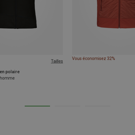
Vous économisez 32%
Tailles
XL
XXL
 en polaire
id homme