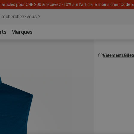
articles pour CHF 200 & recevez -10% sur l'article le moins cher! Code
E
rts
Marques
Vêtements
Gilet