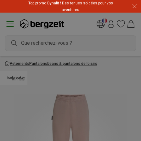
Top promo Dynafit ! Des tenues soldées pour vos
Prix imbattables ! Jusqu'à -60 % pendant les soldes d'été
aventures
Vêtements
Pantalons
Jeans & pantalons de loisirs