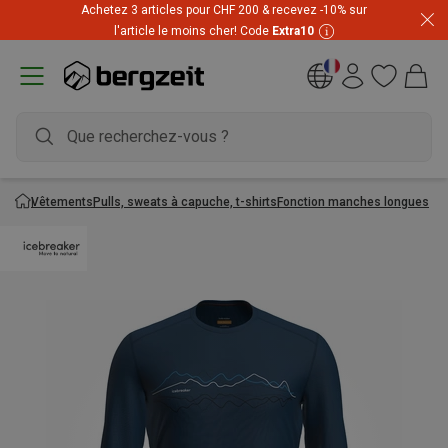
Achetez 3 articles pour CHF 200 & recevez -10% sur
l'article le moins cher! Code
Extra10
Vêtements
Pulls, sweats à capuche, t-shirts
Fonction manches longues