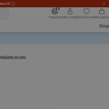
xtra10
Français
Votre compte
Vos favoris
Mon panier
Shop
nts
Gants de vélo