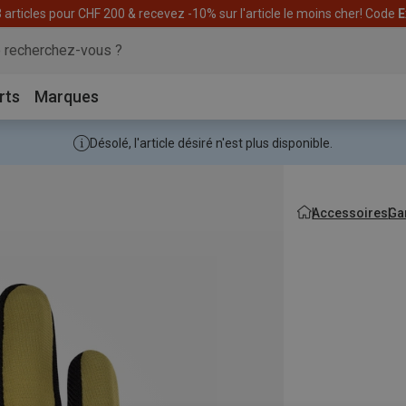
articles pour CHF 200 & recevez -10% sur l'article le moins cher! Code
E
rts
Marques
Désolé, l'article désiré n'est plus disponible.
Accessoires
Ga