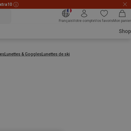
xtra10
Français
Votre compte
Vos favoris
Mon panier
Shop
es
Lunettes & Goggles
Lunettes de ski