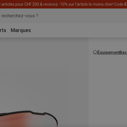
articles pour CHF 200 & recevez -10% sur l'article le moins cher! Code
E
rts
Marques
Équipement
Bas