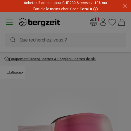
Achetez 3 articles pour CHF 200 & recevez -10% sur
l'article le moins cher! Code
Extra10
Équipement
Bases
Lunettes & Goggles
Lunettes de ski