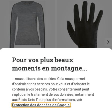
Pour vos plus beaux
moments en montagne...
Vous économisez 16%
Tailles
XS
S
M
L
XL
Super.Natural
... nous utilisons des cookies. Cela nous permet
T-shirt long Alarm Running femme
d'optimiser nos services pour vous et d'adapter le
CHF 91,20
contenu à vos besoins. Votre consentement peut
impliquer le traitement de vos données, notamment
aux États-Unis. Pour plus d'informations, voir
Protection des données de Google.