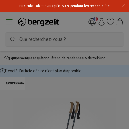
Achetez 3 articles pour CHF 200 & recevez -10% sur
Prix imbattables ! Jusqu'à -60 % pendant les soldes d'été
l'article le moins cher! Code
Extra10
Équipement
Bases
Bâtons
Bâtons de randonnée & de trekking
Désolé, l'article désiré n'est plus disponible.