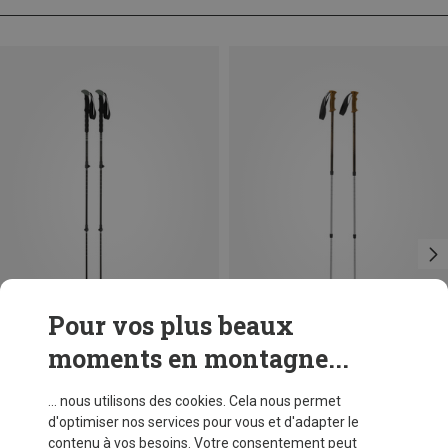
Pour vos plus beaux
moments en montagne...
Vous économisez 45%
Vous économisez 62%
... nous utilisons des cookies. Cela nous permet
d'optimiser nos services pour vous et d'adapter le
contenu à vos besoins. Votre consentement peut