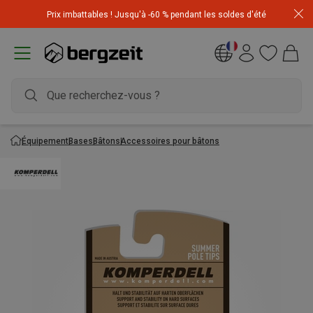
Achetez 3 articles pour CHF 200 & recevez -10% sur
Prix imbattables ! Jusqu'à -60 % pendant les soldes d'été
l'article le moins cher! Code
Extra10
Équipement
Bases
Bâtons
Accessoires pour bâtons