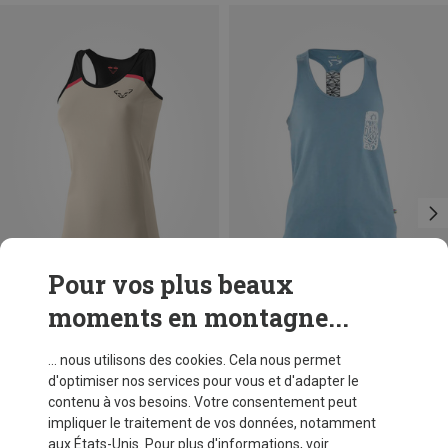
Pour vos plus beaux
moments en montagne...
Vous économisez 18%
Tailles
+2
L
XL
Edelrid
... nous utilisons des cookies. Cela nous permet
Débardeur Gamba femme
d'optimiser nos services pour vous et d'adapter le
CHF 32,85
contenu à vos besoins. Votre consentement peut
impliquer le traitement de vos données, notamment
aux États-Unis. Pour plus d'informations, voir