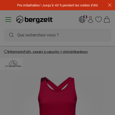
Achetez 3 articles pour CHF 200 & recevez -10% sur
Prix imbattables ! Jusqu'à -60 % pendant les soldes d'été
l'article le moins cher! Code
Extra10
Vêtements
Pulls, sweats à capuche, t-shirts
Débardeurs