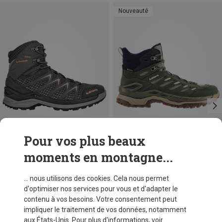
Nouveauté
Pour vos plus beaux
moments en montagne...
Tailles
Tailles
37
37.5
39
39.5
41
Lowa
Lowa
... nous utilisons des cookies. Cela nous permet
Chaussures Innox Pro GTX Mid femme
Chaussures Innovo GTX Mid femme
d'optimiser nos services pour vous et d'adapter le
CHF 219,95
CHF 199,95
contenu à vos besoins. Votre consentement peut
impliquer le traitement de vos données, notamment
aux États-Unis. Pour plus d'informations, voir