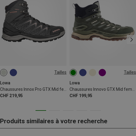
Tailles
Tailles
37
37.5
39
39.5
41
Lowa
Lowa
Chaussures Innox Pro GTX Mid femme
Chaussures Innovo GTX Mid femme
CHF 219,95
CHF 199,95
Produits similaires à votre recherche