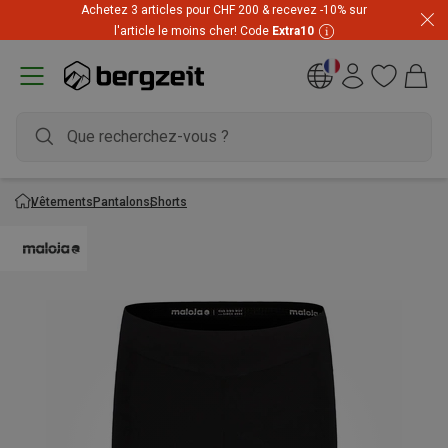
Achetez 3 articles pour CHF 200 & recevez -10% sur
Prix imbattables ! Jusqu'à -60 % pendant les soldes d'été
l'article le moins cher! Code
Extra10
Vêtements
Pantalons
Shorts