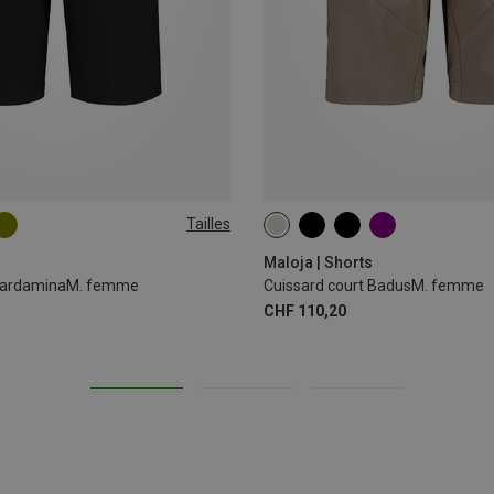
Tailles
XL
XS
S
L
Maloja | Shorts
 CardaminaM. femme
Cuissard court BadusM. femme
CHF 110,20