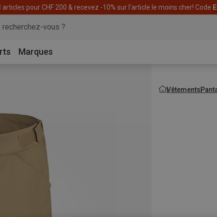
articles pour CHF 200 & recevez -10% sur l'article le moins cher! Code
E
rts
Marques
Vêtements
Pant