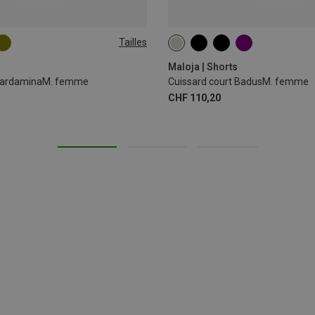
Tailles
XL
XS
S
L
Maloja | Shorts
 CardaminaM. femme
Cuissard court BadusM. femme
CHF 110,20