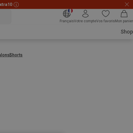
xtra10
Français
Votre compte
Vos favoris
Mon panier
Shop
alons
Shorts