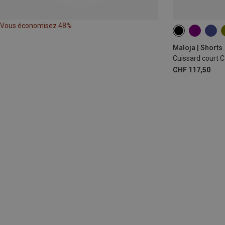
Vous économisez 48%
XS
S
M
Maloja | Shorts
Cuissard court
CHF 117,50