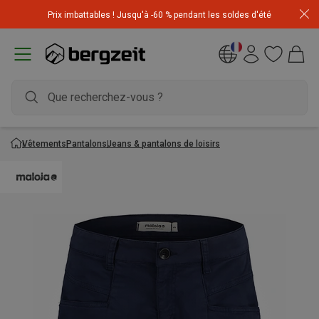
Achetez 3 articles pour CHF 200 & recevez -10% sur
Prix imbattables ! Jusqu'à -60 % pendant les soldes d'été
l'article le moins cher! Code
Extra10
Vêtements
Pantalons
Jeans & pantalons de loisirs