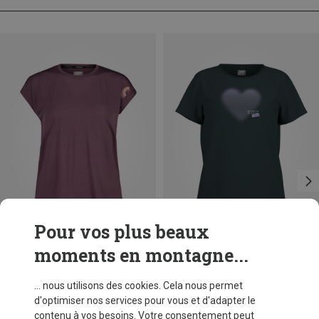
Pour vos plus beaux
moments en montagne...
Vous économisez 53%
Tailles
+1
XS
S
Maloja
... nous utilisons des cookies. Cela nous permet
T-shirt SilsandaM. femme
d'optimiser nos services pour vous et d'adapter le
CHF 82,80
contenu à vos besoins. Votre consentement peut