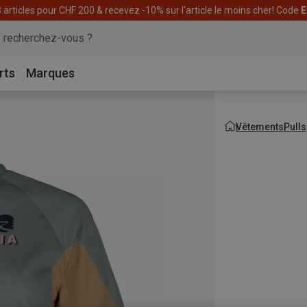
articles pour CHF 200 & recevez -10% sur l'article le moins cher! Code
E
rts
Marques
Vêtements
Pulls