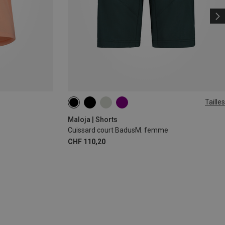
Tailles
XS
S
Maloja | Shorts
Cuissard court BadusM. femme
CHF 110,20