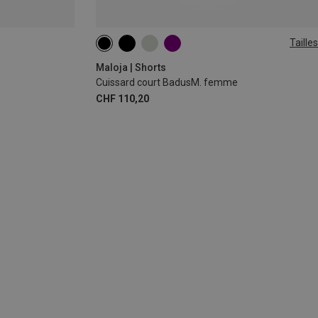
Tailles
XS
S
Maloja | Shorts
Cuissard court BadusM. femme
CHF 110,20