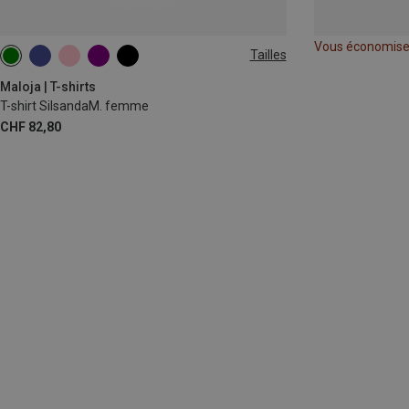
Vous économis
Tailles
XS
S
L
Maloja | T-shirts
T-shirt SilsandaM. femme
CHF 82,80