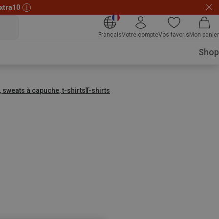
xtra10
Français
Votre compte
Vos favoris
Mon panier
Shop
, sweats à capuche, t-shirts
T-shirts