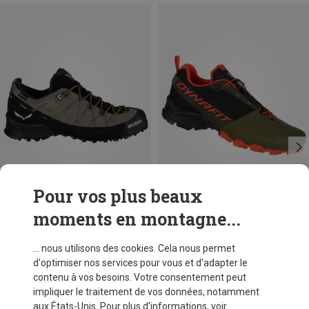
Pour vos plus beaux
moments en montagne...
Vous économisez 34%
Tailles
40.5
42
44.5
Dynafit
... nous utilisons des cookies. Cela nous permet
Chaussures Transalper homme
d'optimiser nos services pour vous et d'adapter le
CHF 172,95
contenu à vos besoins. Votre consentement peut
impliquer le traitement de vos données, notamment
aux États-Unis. Pour plus d'informations, voir