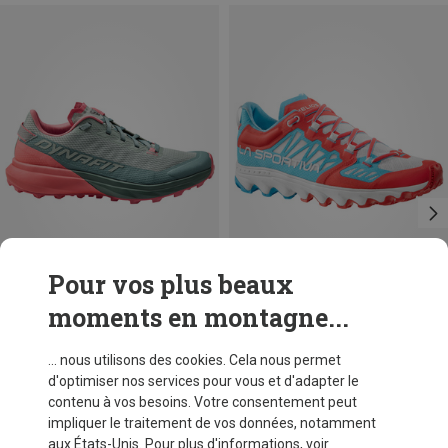
Pour vos plus beaux
moments en montagne...
Vous économisez 40%
Tailles
Dynafit
... nous utilisons des cookies. Cela nous permet
Chaussures Ultra femme
d'optimiser nos services pour vous et d'adapter le
CHF 138,20
contenu à vos besoins. Votre consentement peut
impliquer le traitement de vos données, notamment
aux États-Unis. Pour plus d'informations, voir