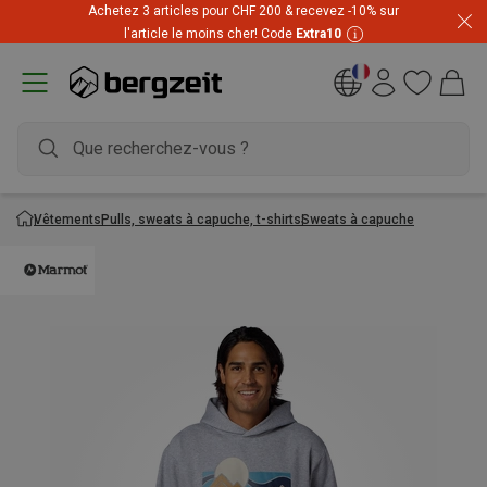
Achetez 3 articles pour CHF 200 & recevez -10% sur
l'article le moins cher! Code
Extra10
Vêtements
Pulls, sweats à capuche, t-shirts
Sweats à capuche