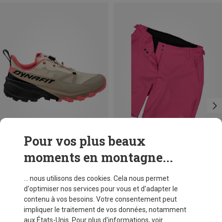
Pour vos plus beaux
moments en montagne...
Tailles
XS
S
M
L
XXL
3XL
CMP
... nous utilisons des cookies. Cela nous permet
Cuissard court femme
d'optimiser nos services pour vous et d'adapter le
CHF 64,60
contenu à vos besoins. Votre consentement peut
impliquer le traitement de vos données, notamment
aux États-Unis. Pour plus d'informations, voir