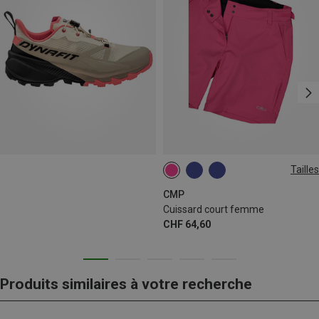
Tailles
XS
S
M
L
XXL
3XL
CMP
Cuissard court femme
CHF 64,60
Produits similaires à votre recherche