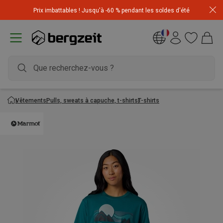
Achetez 3 articles pour CHF 200 & recevez -10% sur
Prix imbattables ! Jusqu'à -60 % pendant les soldes d'été
l'article le moins cher! Code
Extra10
Vêtements
Pulls, sweats à capuche, t-shirts
T-shirts