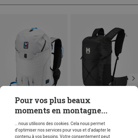
Pour vos plus beaux
moments en montagne...
Tailles
Tailles
25L | L-XL
25L | S-M
22L
Millet
Millet
... nous utilisons des cookies. Cela nous permet
Sac à dos Trilogy Sky 25+
Sac à dos Seneca LT 22
d'optimiser nos services pour vous et d'adapter le
CHF 305,95
CHF 119,95
contenu à vos besoins. Votre consentement peut