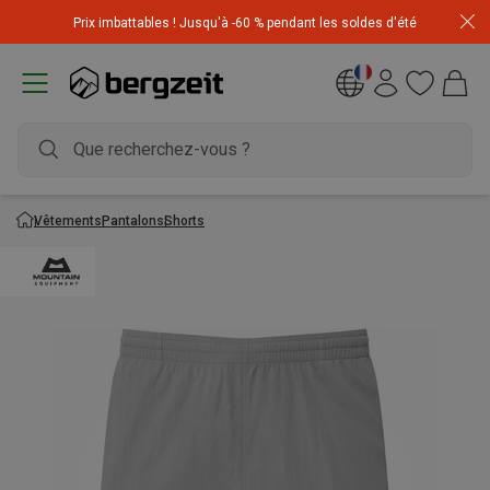
Achetez 3 articles pour CHF 200 & recevez -10% sur
Prix imbattables ! Jusqu'à -60 % pendant les soldes d'été
l'article le moins cher! Code
Extra10
Vêtements
Pantalons
Shorts